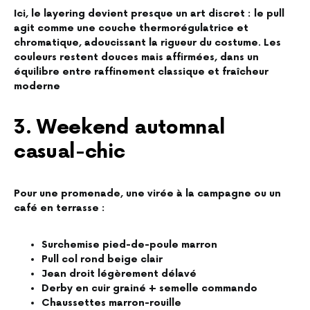
Ici, le layering devient presque un art discret : le pull
agit comme une couche thermorégulatrice et
chromatique, adoucissant la rigueur du costume. Les
couleurs restent douces mais affirmées, dans un
équilibre entre raffinement classique et fraîcheur
moderne
3. Weekend automnal
casual-chic
Pour une promenade, une virée à la campagne ou un
café en terrasse :
Surchemise pied-de-poule marron
Pull col rond beige clair
Jean droit légèrement délavé
Derby en cuir grainé + semelle commando
Chaussettes marron-rouille