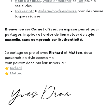
House of REZA
,
World of Baltazar
et
Taft
pour le
casual chic
@blakescott
&
@whatmyboyfriendwore
pour des tenues
toujours réussies
Bienvenue sur Carnet d’Yves, un espace pensé pour
partager, inspirer et créer du lien autour du style
masculin, sans compromis sur l’authenticité.
Je partage ce projet avec
Richard
et
Matteo
, deux
passionnés de style comme moi.
Vous pouvez découvrir leur univers ici :
👉
Richard
👉
Matteo